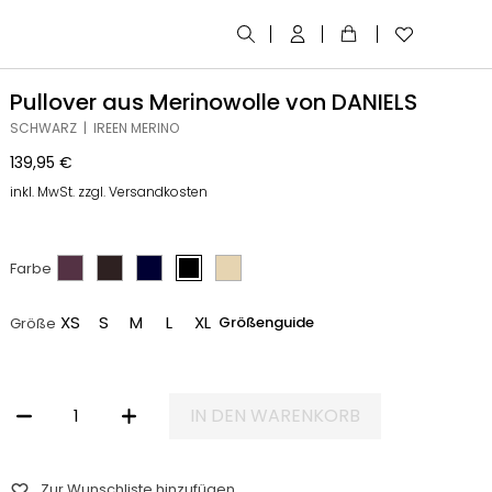
Pullover aus Merinowolle von DANIELS
SCHWARZ | IREEN MERINO
139,95
€
inkl. MwSt. zzgl. Versandkosten
Farbe
XS
S
M
L
XL
Größenguide
Größe
IN DEN WARENKORB
PULLOVER AUS MERINOWOLLE VON DANIELS MENGE
Zur Wunschliste hinzufügen