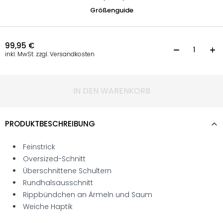
Größenguide
99,95
€
P
inkl. MwSt. zzgl. Versandkosten
IN DEN WARENKORB
PRODUKTBESCHREIBUNG
Feinstrick
Oversized-Schnitt
Überschnittene Schultern
Rundhalsausschnitt
Rippbündchen an Ärmeln und Saum
Weiche Haptik