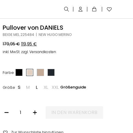
Pullover von DANIELS
BEIGE MEL.225484 | NEW HUGO MERINO
179,95
€
119,95
€
inkl. MwSt. zzgl. Versandkosten
Farbe
S
M
L
XL
XXL
Größenguide
Größe
IN DEN WARENKORB
PULLOVER VON DANIELS MENGE
Zur Wunschliste hinzufügen