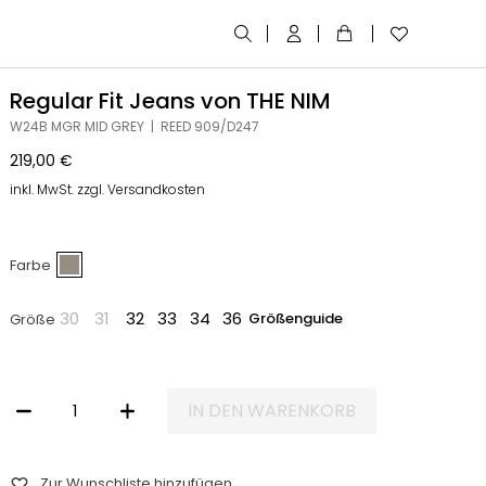
Regular Fit Jeans von THE NIM
W24B MGR MID GREY | REED 909/D247
219,00
€
inkl. MwSt. zzgl. Versandkosten
Farbe
30
31
32
33
34
36
Größenguide
Größe
IN DEN WARENKORB
REGULAR FIT JEANS VON THE NIM MENGE
Zur Wunschliste hinzufügen