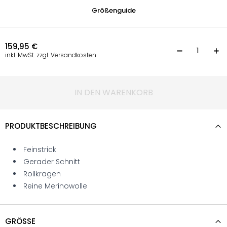
Größenguide
159,95
€
R
inkl. MwSt. zzgl. Versandkosten
IN DEN WARENKORB
PRODUKTBESCHREIBUNG
Feinstrick
Gerader Schnitt
Rollkragen
Reine Merinowolle
GRÖSSE