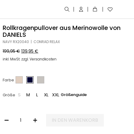
Rollkragenpullover aus Merinowolle von
DANIELS
NAVY RX20040 | CONRAD RELAX
199,95
€
139,95
€
inkl. MwSt. zzgl. Versandkosten
Farbe
S
M
L
XL
XXL
Größenguide
Größe
IN DEN WARENKORB
ROLLKRAGENPULLOVER AUS MERINOWOLLE VON DANIELS MENGE