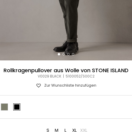
Rollkragenpullover aus Wolle von STONE ISLAND
V0029 BLACK | 5100052/S00C2
Zur Wunschliste hinzufügen
S
M
L
XL
XXL