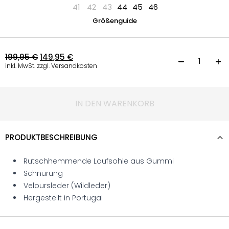
41
42
43
44
45
46
Größenguide
199,95
€
149,95
€
S
inkl. MwSt. zzgl. Versandkosten
IN DEN WARENKORB
PRODUKTBESCHREIBUNG
Rutschhemmende Laufsohle aus Gummi
Schnürung
Veloursleder (Wildleder)
Hergestellt in Portugal