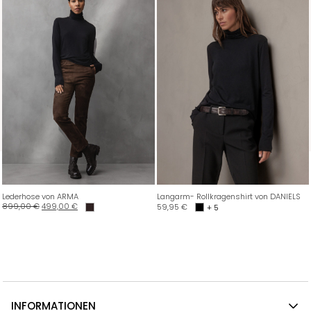
Lederhose von ARMA
Langarm- Rollkragenshirt von DANIELS
899,00
€
499,00
€
59,95
€
+ 5
INFORMATIONEN