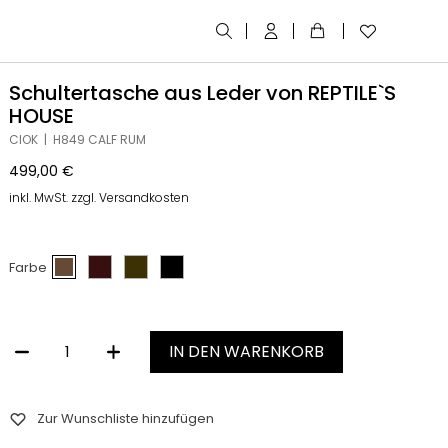
Schultertasche aus Leder von REPTILE`S
HOUSE
CIOK | H849 CALF RUM
499,00
€
inkl. MwSt. zzgl. Versandkosten
Farbe
IN DEN WARENKORB
SCHULTERTASCHE AUS LEDER VON REPTILE`S HOUSE MENGE
Zur Wunschliste hinzufügen