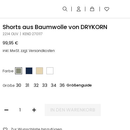
Shorts aus Baumwolle von DRYKORN
2214 OLIV | KEND 270117
99,95
€
inkl. MwSt. zzgl. Versandkosten
Farbe
30
31
32
33
34
36
Größenguide
Größe
IN DEN WARENKORB
SHORTS AUS BAUMWOLLE VON DRYKORN MENGE
Zur Wunschliste hinzufügen