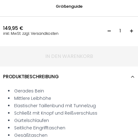
Größenguide
149,95
€
S
inkl. MwSt. zzgl. Versandkosten
IN DEN WARENKORB
PRODUKTBESCHREIBUNG
Gerades Bein
Mittlere Leibhöhe
Elastischer Taillenbund mit Tunnelzug
Schließt mit Knopf und Reißverschluss
Gürtelschlaufen
Seitliche Eingrifftaschen
Gesäßtaschen