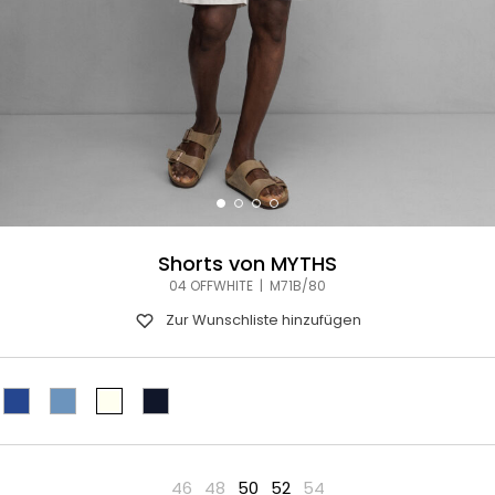
Shorts von MYTHS
04 OFFWHITE | M71B/80
Zur Wunschliste hinzufügen
46
48
50
52
54