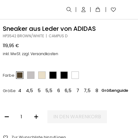
Sneaker aus Leder von ADIDAS
HP3542 BROWN/WHITE | CAMPUS D
119,95
€
inkl. MwSt. zzgl. Versandkosten
Farbe
4
4,5
5
5,5
6
6,5
7
7,5
8
Größenguide
Größe
IN DEN WARENKORB
SNEAKER AUS LEDER VON ADIDAS MENGE
Zur Wunschliste hinzufügen