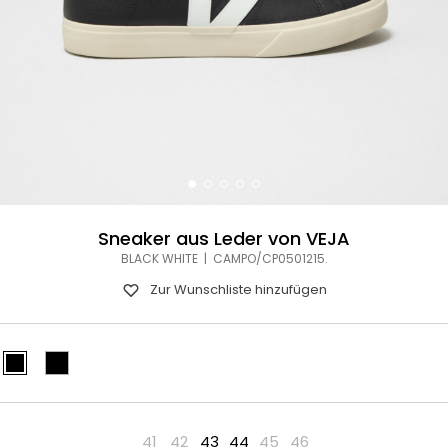
Sneaker aus Leder von VEJA
BLACK WHITE | CAMPO/CP0501215.
Zur Wunschliste hinzufügen
41
42
43
44
45
46