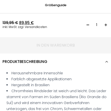
Größenguide
139,95
€
89,95
€
S
inkl. MwSt. zzgl. Versandkosten
IN DEN WARENKORB
PRODUKTBESCHREIBUNG
Herausnehmbare Innensohle
Farblich abgesetzte Applikationen
Hergestellt in Brasilien
Chromfreies Rindsleder ist weich und leicht. Das Leder
stammt von Farmen im Süden Brasiliens (Rio Grande do
Sul) und wird einem innovativen Gerbverfahren
unterzogen, das frei von Chrom, Schwermetallen oder