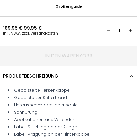
Größenguide
169,95
€
99,95
€
S
inkl. MwSt. zzgl. Versandkosten
IN DEN WARENKORB
PRODUKTBESCHREIBUNG
Gepolsterte Fersenkappe
Gepolsterter Schaftrand
Herausnehmbare Innensohle
Schnürung
Applikationen aus Wildleder
Label-Stitching an der Zunge
Label-Prägung an der Hinterkappe