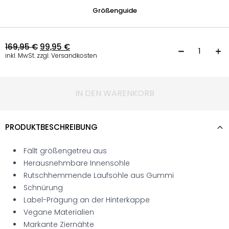
Größenguide
169,95
€
99,95
€
S
inkl. MwSt. zzgl. Versandkosten
IN DEN WARENKORB
PRODUKTBESCHREIBUNG
Fällt größengetreu aus
Herausnehmbare Innensohle
Rutschhemmende Laufsohle aus Gummi
Schnürung
Label-Prägung an der Hinterkappe
Vegane Materialien
Markante Ziernähte