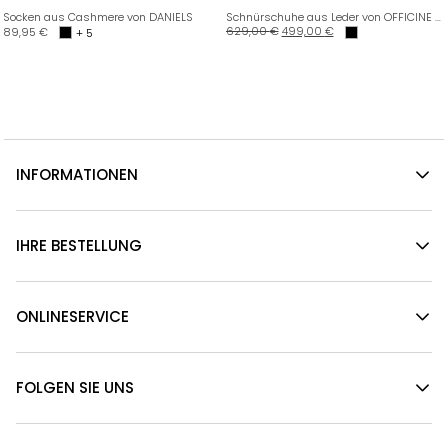
Socken aus Cashmere von DANIELS
Schnürschuhe aus Leder von OFFICINE CREATIVE
629,00
€
499,00
€
89,95
€
+ 5
INFORMATIONEN
IHRE BESTELLUNG
ONLINESERVICE
FOLGEN SIE UNS