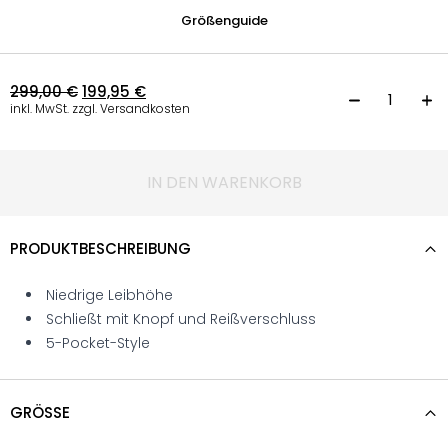
Größenguide
299,00
€
199,95
€
S
inkl. MwSt. zzgl. Versandkosten
IN DEN WARENKORB
PRODUKTBESCHREIBUNG
Niedrige Leibhöhe
Schließt mit Knopf und Reißverschluss
5-Pocket-Style
GRÖSSE