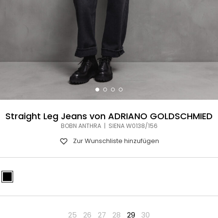
Straight Leg Jeans von ADRIANO GOLDSCHMIED
BOBN ANTHRA | SIENA W0138/156
Zur Wunschliste hinzufügen
25
26
27
28
29
30