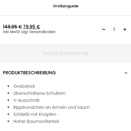
Größenguide
149,95
€
79,95
€
S
inkl. MwSt. zzgl. Versandkosten
IN DEN WARENKORB
PRODUKTBESCHREIBUNG
Grobstrick
Überschnittene Schultern
V-Ausschnitt
Rippbündchen an Ärmeln und Saum
Schließt mit Knöpfen
Hoher Baumwollanteil