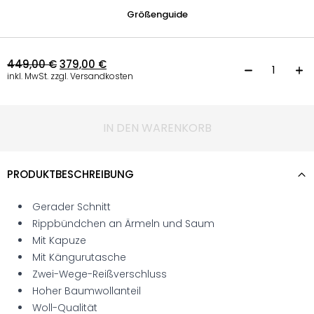
Größenguide
449,00
€
379,00
€
S
inkl. MwSt. zzgl. Versandkosten
IN DEN WARENKORB
PRODUKTBESCHREIBUNG
Gerader Schnitt
Rippbündchen an Ärmeln und Saum
Mit Kapuze
Mit Kängurutasche
Zwei-Wege-Reißverschluss
Hoher Baumwollanteil
Woll-Qualität