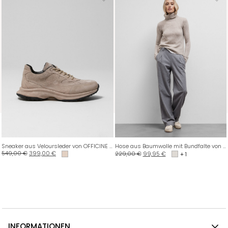
Sneaker aus Veloursleder von OFFICINE CREATIVE
Hose aus Baumwolle mit Bundfalte von DANIELS
549,00
€
399,00
€
229,00
€
99,95
€
+ 1
INFORMATIONEN