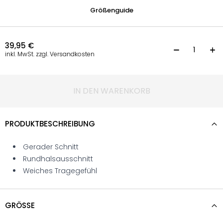
Größenguide
39,95
€
T
inkl. MwSt. zzgl. Versandkosten
IN DEN WARENKORB
PRODUKTBESCHREIBUNG
Gerader Schnitt
Rundhalsausschnitt
Weiches Tragegefühl
GRÖSSE