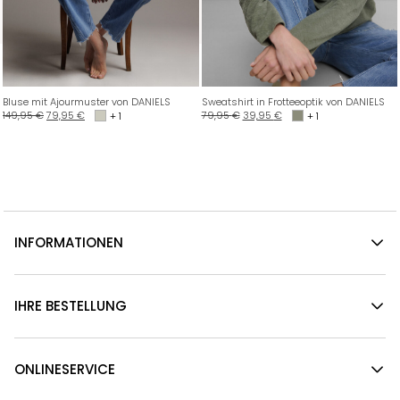
Bluse mit Ajourmuster von DANIELS
Sweatshirt in Frotteeoptik von DANIELS
149,95
€
79,95
€
79,95
€
39,95
€
+ 1
+ 1
INFORMATIONEN
IHRE BESTELLUNG
ONLINESERVICE