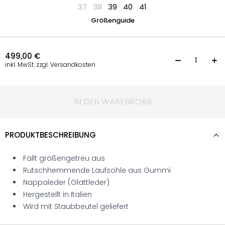
37
38
39
40
41
Größenguide
499,00
€
S
inkl. MwSt. zzgl. Versandkosten
IN DEN WARENKORB
PRODUKTBESCHREIBUNG
Fällt größengetreu aus
Rutschhemmende Laufsohle aus Gummi
Nappaleder (Glattleder)
Hergestellt in Italien
Wird mit Staubbeutel geliefert