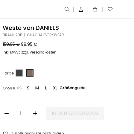
Weste von DANIELS
BRAUN 29B | CHACHA EVERYWEAR
159,95
€
99,95
€
inkl. MwSt. zzgl. Versandkosten
Farbe
XS
S
M
L
XL
Größenguide
Größe
IN DEN WARENKORB
WESTE VON DANIELS MENGE
Zur Wunschliste hinzufügen