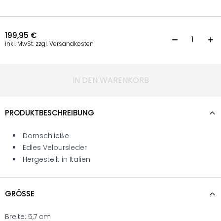
199,95
€
G
inkl. MwSt. zzgl. Versandkosten
IN DEN WARENKORB
PRODUKTBESCHREIBUNG
Dornschließe
Edles Veloursleder
Hergestellt in Italien
GRÖSSE
Breite: 5,7 cm