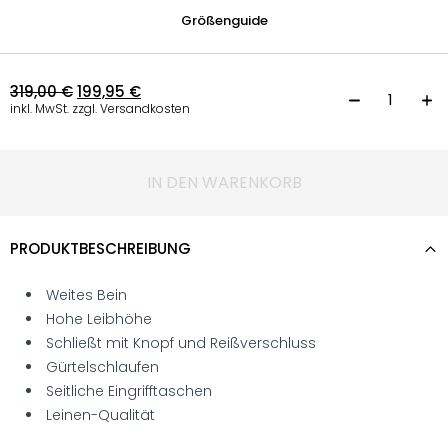
Größenguide
319,00
€
199,95
€
H
inkl. MwSt. zzgl. Versandkosten
IN DEN WARENKORB
PRODUKTBESCHREIBUNG
Weites Bein
Hohe Leibhöhe
Schließt mit Knopf und Reißverschluss
Gürtelschlaufen
Seitliche Eingrifftaschen
Leinen-Qualität