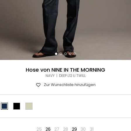
Hose von NINE IN THE MORNING
NAVY | DEEP L12 LI TWILL
Zur Wunschliste hinzufügen
25
26
27
28
29
30
31