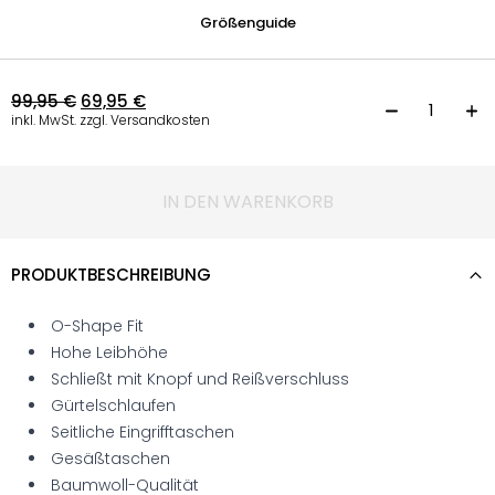
Größenguide
99,95
€
69,95
€
L
inkl. MwSt. zzgl. Versandkosten
IN DEN WARENKORB
PRODUKTBESCHREIBUNG
O-Shape Fit
Hohe Leibhöhe
Schließt mit Knopf und Reißverschluss
Gürtelschlaufen
Seitliche Eingrifftaschen
Gesäßtaschen
Baumwoll-Qualität