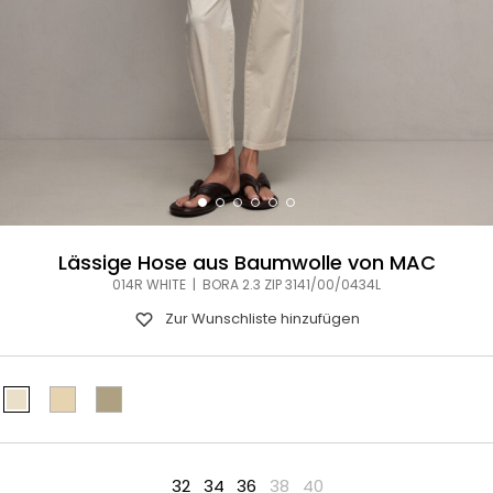
Lässige Hose aus Baumwolle von MAC
014R WHITE | BORA 2.3 ZIP 3141/00/0434L
Zur Wunschliste hinzufügen
32
34
36
38
40