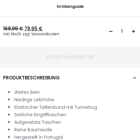
Größenguide
169,95
€
79,95
€
W
inkl. MwSt. zzgl. Versandkosten
IN DEN WARENKORB
PRODUKTBESCHREIBUNG
Weites Bein
Niedrige Leibhöhe
Elastischer Taillenbund mit Tunnelzug
Seitliche Eingrifftaschen
Aufgesetzte Taschen
Reine Baumwolle
Hergestellt in Portugal