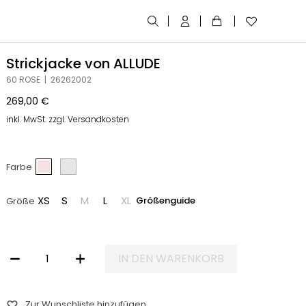
Strickjacke von ALLUDE
60 ROSE | 26262002
269,00
€
inkl. MwSt. zzgl. Versandkosten
Farbe
XS
S
M
L
XL
Größenguide
Größe
IN DEN WARENKORB
STRICKJACKE VON ALLUDE MENGE
Zur Wunschliste hinzufügen