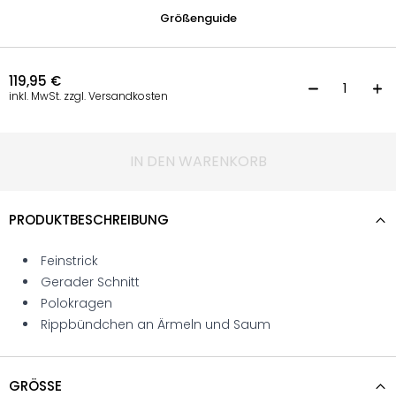
Größenguide
119,95
€
S
inkl. MwSt. zzgl. Versandkosten
IN DEN WARENKORB
PRODUKTBESCHREIBUNG
Feinstrick
Gerader Schnitt
Polokragen
Rippbündchen an Ärmeln und Saum
GRÖSSE