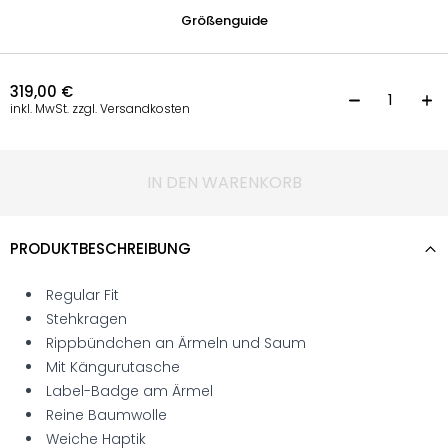
Größenguide
319,00
€
S
inkl. MwSt. zzgl. Versandkosten
IN DEN WARENKORB
PRODUKTBESCHREIBUNG
Regular Fit
Stehkragen
Rippbündchen an Ärmeln und Saum
Mit Kängurutasche
Label-Badge am Ärmel
Reine Baumwolle
Weiche Haptik