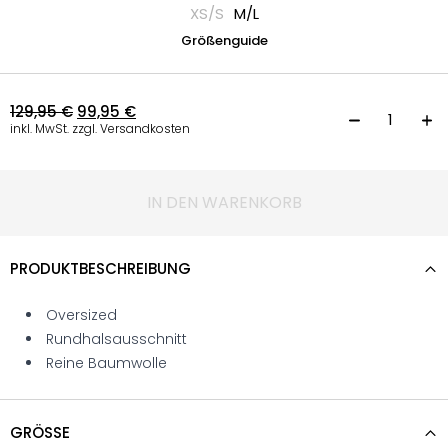
XS/S
M/L
Größenguide
129,95
€
99,95
€
S
inkl. MwSt. zzgl. Versandkosten
IN DEN WARENKORB
PRODUKTBESCHREIBUNG
Oversized
Rundhalsausschnitt
Reine Baumwolle
GRÖSSE