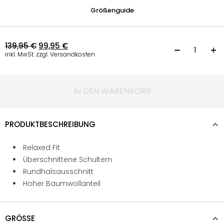
Größenguide
139,95
€
99,95
€
S
inkl. MwSt. zzgl. Versandkosten
IN DEN WARENKORB
PRODUKTBESCHREIBUNG
Relaxed Fit
Überschnittene Schultern
Rundhalsausschnitt
Hoher Baumwollanteil
GRÖSSE