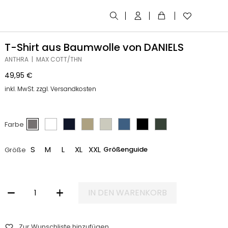
T-Shirt aus Baumwolle von DANIELS
ANTHRA | MAX COTT/THN
49,95
€
inkl. MwSt. zzgl. Versandkosten
Farbe
S
M
L
XL
XXL
Größenguide
Größe
IN DEN WARENKORB
T-SHIRT AUS BAUMWOLLE VON DANIELS MENGE
Zur Wunschliste hinzufügen