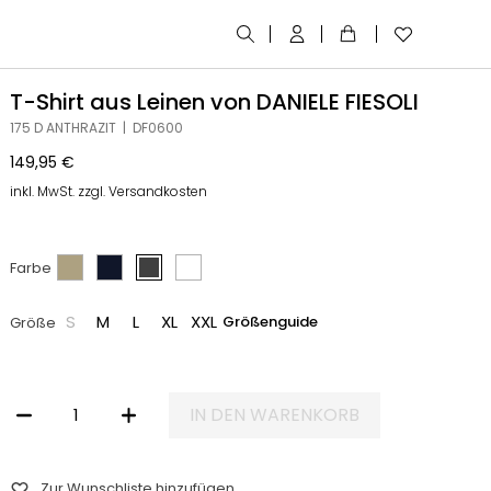
T-Shirt aus Leinen von DANIELE FIESOLI
175 D ANTHRAZIT | DF0600
149,95
€
inkl. MwSt. zzgl. Versandkosten
Farbe
S
M
L
XL
XXL
Größenguide
Größe
IN DEN WARENKORB
T-SHIRT AUS LEINEN VON DANIELE FIESOLI MENGE
Zur Wunschliste hinzufügen