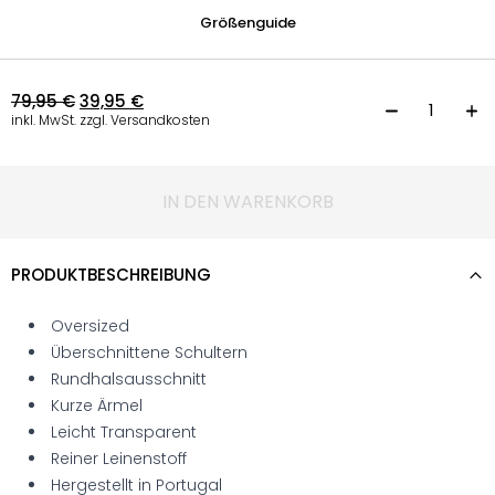
Größenguide
79,95
€
39,95
€
T
inkl. MwSt. zzgl. Versandkosten
IN DEN WARENKORB
PRODUKTBESCHREIBUNG
Oversized
Überschnittene Schultern
Rundhalsausschnitt
Kurze Ärmel
Leicht Transparent
Reiner Leinenstoff
Hergestellt in Portugal