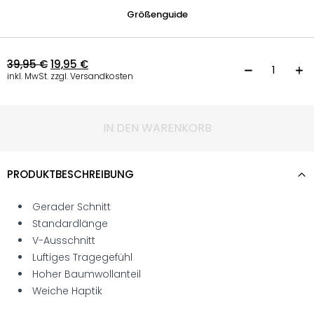
Größenguide
39,95
€
19,95
€
T
inkl. MwSt. zzgl. Versandkosten
IN DEN WARENKORB
PRODUKTBESCHREIBUNG
Gerader Schnitt
Standardlänge
V-Ausschnitt
Luftiges Tragegefühl
Hoher Baumwollanteil
Weiche Haptik