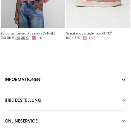
Kurzarm- Leinenbluse von DANIELS
Sneaker aus Leder von AUTRY
139,95
€
99,95
€
199,95
€
+ 4
+ 27
INFORMATIONEN
IHRE BESTELLUNG
ONLINESERVICE