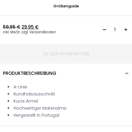
Größenguide
59,95
€
29,95
€
T
inkl. MwSt. zzgl. Versandkosten
IN DEN WARENKORB
PRODUKTBESCHREIBUNG
A-Linie
Rundhalsausschnitt
Kurze Ärmel
Hochwertiger Materialmix
Hergestellt in Portugal