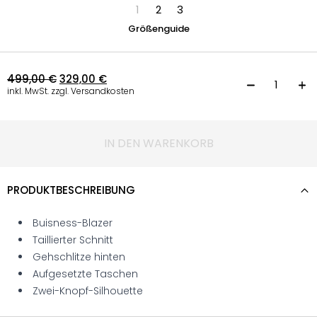
1
2
3
Größenguide
499,00
€
329,00
€
T
inkl. MwSt. zzgl. Versandkosten
IN DEN WARENKORB
PRODUKTBESCHREIBUNG
Buisness-Blazer
Taillierter Schnitt
Gehschlitze hinten
Aufgesetzte Taschen
Zwei-Knopf-Silhouette