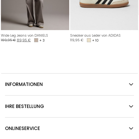
Wide Leg Jeans von DANIELS
Sneaker aus Leder von ADIDAS
169,95
€
89,95
€
119,95
€
+ 3
+ 10
INFORMATIONEN
IHRE BESTELLUNG
ONLINESERVICE