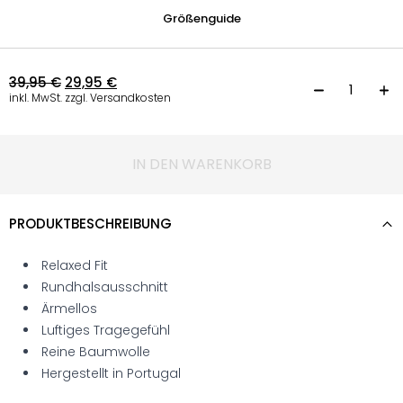
Größenguide
39,95
€
29,95
€
T
inkl. MwSt. zzgl. Versandkosten
IN DEN WARENKORB
PRODUKTBESCHREIBUNG
Relaxed Fit
Rundhalsausschnitt
Ärmellos
Luftiges Tragegefühl
Reine Baumwolle
Hergestellt in Portugal