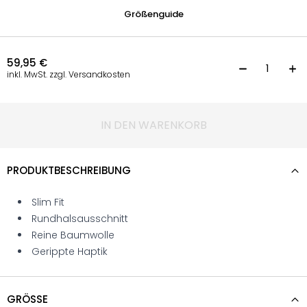
Größenguide
59,95
€
T
inkl. MwSt. zzgl. Versandkosten
IN DEN WARENKORB
PRODUKTBESCHREIBUNG
Slim Fit
Rundhalsausschnitt
Reine Baumwolle
Gerippte Haptik
GRÖSSE