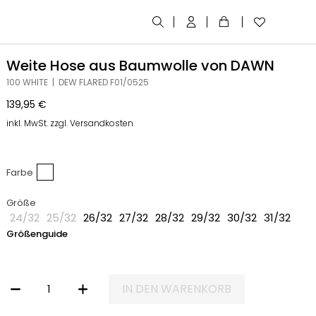
Weite Hose aus Baumwolle von DAWN
100 WHITE | DEW FLARED F01/0525
139,95
€
inkl. MwSt. zzgl. Versandkosten
Farbe
Größe
24/32
25/32
26/32
27/32
28/32
29/32
30/32
31/32
Größenguide
IN DEN WARENKORB
WEITE HOSE AUS BAUMWOLLE VON DAWN MENGE