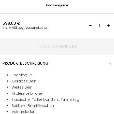
Größenguide
599,00
€
W
inkl. MwSt. zzgl. Versandkosten
IN DEN WARENKORB
PRODUKTBESCHREIBUNG
Jogging-Stil
Gerades Bein
Weites Bein
Mittlere Leibhöhe
Elastischer Taillenbund mit Tunnelzug
Seitliche Eingrifftaschen
Veloursleder