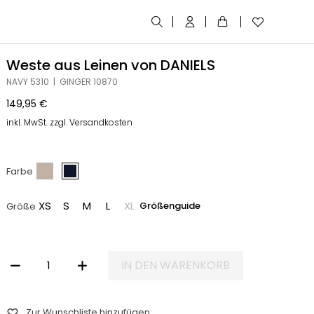
Weste aus Leinen von DANIELS
NAVY 5310 | GINGER 10870
149,95
€
inkl. MwSt. zzgl. Versandkosten
Farbe
XS
S
M
L
XL
Größenguide
Größe
IN DEN WARENKORB
WESTE AUS LEINEN VON DANIELS MENGE
Zur Wunschliste hinzufügen