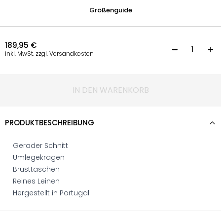
Größenguide
189,95
€
W
inkl. MwSt. zzgl. Versandkosten
IN DEN WARENKORB
PRODUKTBESCHREIBUNG
Gerader Schnitt
Umlegekragen
Brusttaschen
Reines Leinen
Hergestellt in Portugal