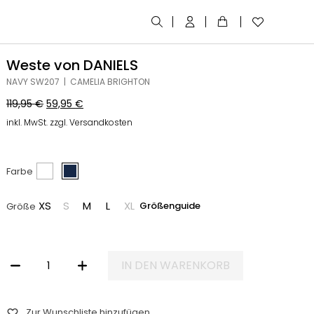
Weste von DANIELS
NAVY SW207 | CAMELIA BRIGHTON
119,95
€
59,95
€
inkl. MwSt. zzgl. Versandkosten
Farbe
XS
S
M
L
XL
Größenguide
Größe
IN DEN WARENKORB
WESTE VON DANIELS MENGE
Zur Wunschliste hinzufügen