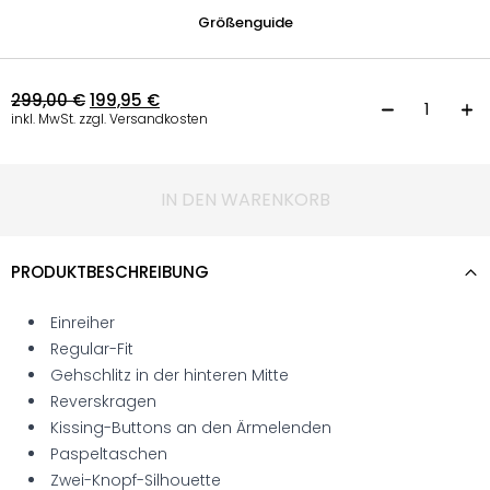
Größenguide
299,00
€
199,95
€
B
inkl. MwSt. zzgl. Versandkosten
IN DEN WARENKORB
PRODUKTBESCHREIBUNG
Einreiher
Regular-Fit
Gehschlitz in der hinteren Mitte
Reverskragen
Kissing-Buttons an den Ärmelenden
Paspeltaschen
Zwei-Knopf-Silhouette