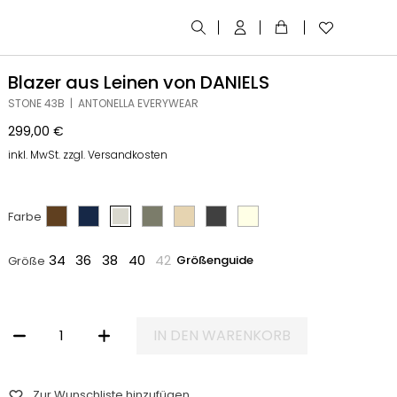
Blazer aus Leinen von DANIELS
STONE 43B | ANTONELLA EVERYWEAR
299,00
€
inkl. MwSt. zzgl. Versandkosten
Farbe
34
36
38
40
42
Größenguide
Größe
IN DEN WARENKORB
BLAZER AUS LEINEN VON DANIELS MENGE
Zur Wunschliste hinzufügen