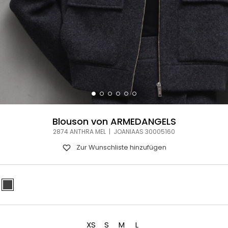
Blouson von ARMEDANGELS
2874 ANTHRA MEL | JOANIAAS 30005160
Zur Wunschliste hinzufügen
XS
S
M
L