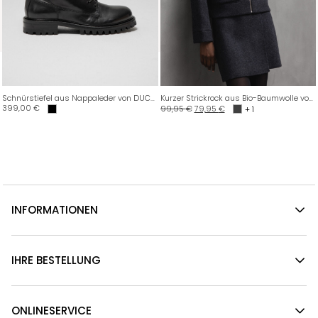
Schnürstiefel aus Nappaleder von DUCANERO SRL
Kurzer Strickrock aus Bio-Baumwolle von ARMEDANGELS
399,00
€
99,95
€
79,95
€
+ 1
INFORMATIONEN
IHRE BESTELLUNG
ONLINESERVICE