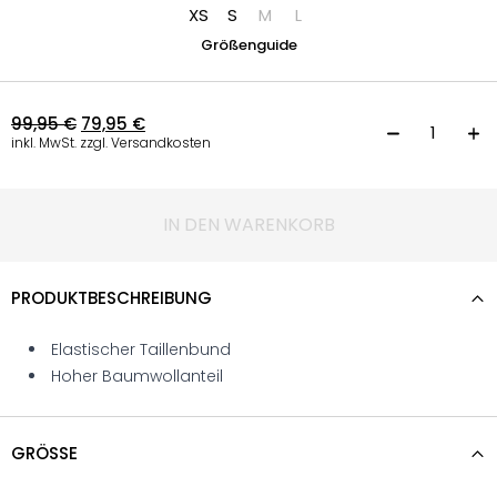
XS
S
M
L
Größenguide
99,95
€
79,95
€
K
inkl. MwSt. zzgl. Versandkosten
IN DEN WARENKORB
PRODUKTBESCHREIBUNG
Elastischer Taillenbund
Hoher Baumwollanteil
GRÖSSE